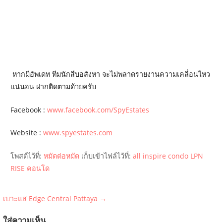
หากมีอัพเดท ทีมนักสืบอสังหา จะไม่พลาดรายงานความเคลื่อนไหว
แน่นอน ฝากติดตามด้วยครับ
Facebook :
www.facebook.com/SpyEstates
Website :
www.spyestates.com
โพสต์ไว้ที่:
หมัดต่อหมัด
เก็บเข้าไฟล์ไว้ที่:
all inspire
condo
LPN
RISE
คอนโด
แนะแนว
เบาะแส Edge Central Pattaya →
เรื่อง
ใส่ความเห็น