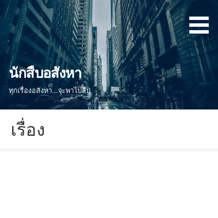
ข้าม
ไป
ยัง
เนื้อหา
นักสืบอสังหา
ทุกเรื่องอสังหา...จะพาไปสืบ
เรื่อง