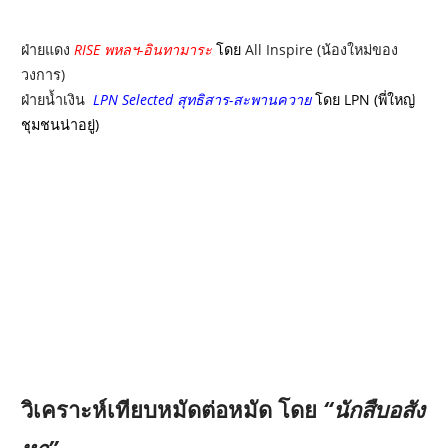
ฝ่ายแดง
RISE พหลฯ-อินทามาระ
โดย
All Inspire (น้องใหม่ของ
วงการ)
ฝ่ายน้ำเงิน
LPN Selected สุทธิสาร-สะพานควาย
โดย
LPN (พี่ใหญ่
ชุมชนน่าอยู่)
วิเคราะห์เทียบหมัดต่อหมัด โดย
“นักสืบอสัง