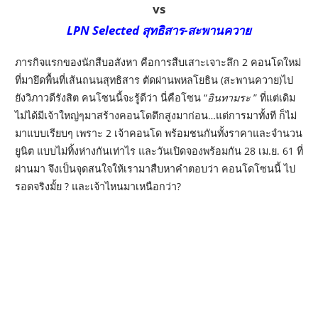
vs
LPN Selected สุทธิสาร-สะพานควาย
ภารกิจแรกของนักสืบอสังหา คือการสืบเสาะเจาะลึก 2 คอนโดใหม่
ที่มายึดพื้นที่เส้นถนนสุทธิสาร ตัดผ่านพหลโยธิน (สะพานควาย)ไป
ยังวิภาวดีรังสิต คนโซนนี้จะรู้ดีว่า นี่คือโซน “
อินทามระ
” ที่แต่เดิม
ไม่ได้มีเจ้าใหญ่ๆมาสร้างคอนโดตึกสูงมาก่อน…แต่การมาทั้งที ก็ไม่
มาแบบเรียบๆ เพราะ 2 เจ้าคอนโด พร้อมชนกันทั้งราคาและจำนวน
ยูนิต แบบไม่ทิ้งห่างกันเท่าไร และวันเปิดจองพร้อมกัน 28 เม.ย. 61 ที่
ผ่านมา จึงเป็นจุดสนใจให้เรามาสืบหาคำตอบว่า คอนโดโซนนี้ ไป
รอดจริงมั้ย ? และเจ้าไหนมาเหนือกว่า?