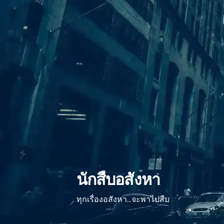
ข้าม
ไป
ยัง
เนื้อหา
นักสืบอสังหา
ทุกเรื่องอสังหา...จะพาไปสืบ