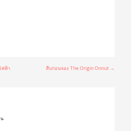
ไฟฟ้า
สืบก่อนจอง The Origin Onnut →
็น