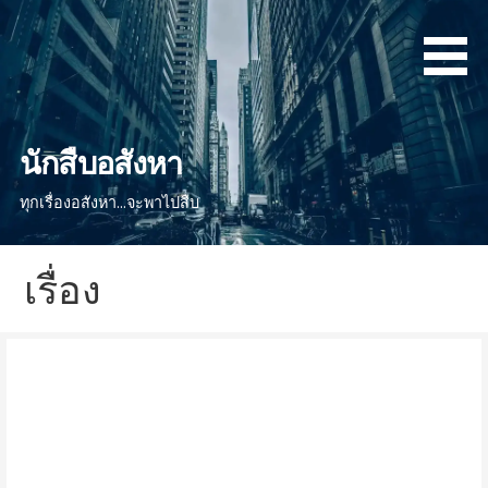
ข้าม
ไป
ยัง
เนื้อหา
นักสืบอสังหา
ทุกเรื่องอสังหา...จะพาไปสืบ
เรื่อง