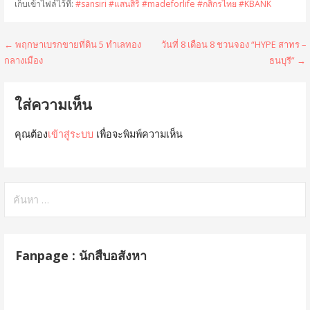
เก็บเข้าไฟล์ไว้ที่:
#sansiri #แสนสิริ #madeforlife #กสิกรไทย #KBANK
แนะแนว
← พฤกษาเบรกขายที่ดิน 5 ทำเลทอง
วันที่ 8 เดือน 8 ชวนจอง “HYPE สาทร –
กลางเมือง
ธนบุรี” →
เรื่อง
ใส่ความเห็น
คุณต้อง
เข้าสู่ระบบ
เพื่อจะพิมพ์ความเห็น
ค้นหา
สำหรับ:
Fanpage : นักสืบอสังหา