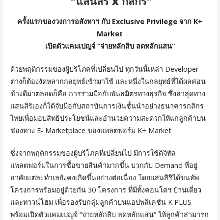
“แสนสิริ x กสิกร”
ครั้งแรกของวงการอสังหาฯ กับ Exclusive Privilege จาก K+
Market
เปิดตัวแคมเปญจ์ “จ่ายหลักสิบ ลดหลักแสน”
ด้วยพฤติกรรมของผู้บริโภคที่เปลี่ยนไป ทุกวันนี้เหล่า Developer
ต่างก็ต้องงัดหลากกลยุทธ์เข้ามาใช้ และหนึ่งในกลยุทธ์ที่ได้ผลค่อน
ข้างดีมาตลอดก็คือ การร่วมมือกับพันธมิตรทางธุรกิจ ซึ่งล่าสุดทาง
แสนสิริเองก็ได้จับมือกับสถาบันการเงินชั้นนำอย่างธนาคารกสิกร
ไทยเพื่อมอบสิทธิประโยชน์และอำนวยความสะดวกให้แก่ลูกค้าบน
ช่องทาง E- Marketplace ของแพลตฟอร์ม K+ Market
ซึ่งจา
กพฤติกรรมของผู้บริโภคที่เปลี่ยนไป มีการใช้ดิจิทัล
แพลตฟอร์มในการซื้อขายสินค้ามากขึ้น บวกกับ Demand ที่อยู่
อาศัยแต่ละทำเลยังคงเกิดขึ้นอย่างต่อเนื่อง โดยแสนสิริได้ขนทัพ
โครงการพร้อมอยู่ด้วยกัน 30 โครงการ ที่มีทั้งคอนโดฯ บ้านเดี่ยว
และทาวน์โฮม เพื่อรองรับกลุ่มลูกค้าบนแอปพลิเคชัน K PLUS
พร้อมเปิดตัวแคมเปญจ์ “จ่ายหลักสิบ ลดหลักแสน“ ให้ลูกค้าสามารถ