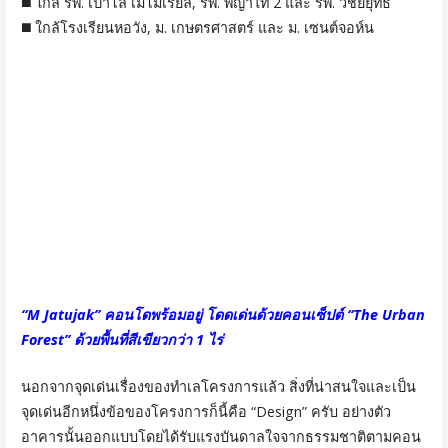
◼️ ใกล้ รพ. เปาโล เมโมเรียล, รพ. พญาไท 2 และ รพ. วิชัยยุทธ
◼️ ใกล้โรงเรียนหอวัง, ม. เกษตรศาสตร์ และ ม. เซนต์จอห์น
“M Jatujak” คอนโดพร้อมอยู่ โดดเด่นด้วยคอนเซ็ปต์ “The Urban
Forest” ด้วยพื้นที่สีเขียวกว่า 1 ไร่
นอกจากจุดเด่นเรื่องของทำเลโครงการแล้ว สิ่งที่น่าสนใจและเป็น
จุดเด่นอีกหนึ่งข้อของโครงการก็นี้คือ “Design” ครับ อย่างตัว
อาคารนั้นออกแบบโดยได้รับแรงบันดาลใจจากธรรมชาติตามคอน