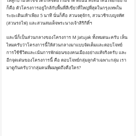
ให้ลูกบ้านได้ใช้ชีวิตใกล้ชิดธรรมชาติ ดังนั้น สิ่งที่น่าสนใจอีกอย่าง
ก็คือ ตัวโครงการอยู่ใกล้กับพื้นที่สีเขียวที่ใหญ่ที่สุดในกรุงเทพใน
ระยะเดินเท้าเพียง 5 นาที นั่นก็คือ สวนจตุจักร, สวนวชิรเบญจทัศ
(สวนรถไฟ) และสวนสมเด็จพระนางเจ้าสิริกิติ์ฯ
และนี่ก็เป็นส่วนกลางของโครงการ M Jatujak ทั้งหมดนะครับ เห็น
ไหมครับว่าโครงการนี้ให้ส่วนกลางมาแบบจัดเต็มและตอบโจทย์
การใช้ชีวิตและเน้นการพักผ่อนของคนเมืองอย่างแท้จริงครับ และ
อีกจุดเด่นของโครงการนี้ คือ ตอบโจทย์กลุ่มลูกค้าเฉพาะกลุ่ม เรา
มาดูกันครับว่ากลุ่มคนที่ผมพูดถึงคือใคร?