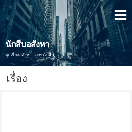
ข้าม
ไป
ยัง
เนื้อหา
นักสืบอสังหา
ทุกเรื่องอสังหา...จะพาไปสืบ
เรื่อง