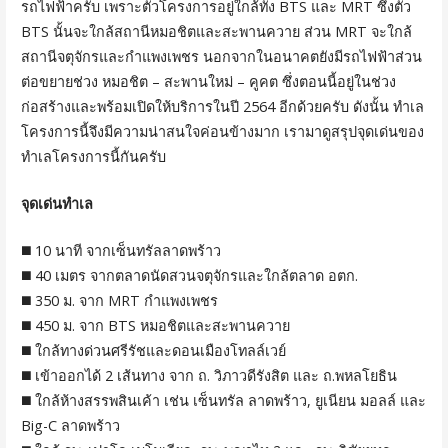
รถไฟฟ้าครับ เพราะตัวโครงการอยู่ใกล้ทั้ง BTS และ MRT ซึ่งตัว
BTS นั้นจะใกล้สถานีหมอชิตและสะพานควาย ส่วน MRT จะใกล้
สถานีจตุจักรและกำแพงเพชร นอกจากในอนาคตยังมีรถไฟฟ้าส่วน
ต่อขยายช่วง หมอชิต – สะพานใหม่ – คูคต ซึ่งตอนนี้อยู่ในช่วง
ก่อสร้างและพร้อมเปิดให้บริการในปี 2564 อีกด้วยครับ ดังนั้น ทำเล
โครงการนี้จึงมีความน่าสนใจค่อนข้างมาก เรามาดูสรุปจุดเด่นของ
ทำเลโครงการนี้กันครับ
จุดเด่นทำเล
◼️ 10 นาที จากเซ็นทรัลลาดพร้าว
◼️ 40 เมตร จากตลาดนัดสวนจตุจักรและใกล้ตลาด อตก.
◼️ 350 ม. จาก MRT กำแพงเพชร
◼️ 450 ม. จาก BTS หมอชิตและสะพานควาย
◼️ ใกล้ทางด่วนศรีรัชและดอนเมืองโทลล์เวย์
◼️ เข้าออกได้ 2 เส้นทาง จาก ถ. วิภาวดีรังสิต และ ถ.พหลโยธิน
◼️ ใกล้ห้างสรรพสินเค้า เช่น เซ็นทรัล ลาดพร้าว, ยูเนียน มอลล์ และ
Big-C ลาดพร้าว