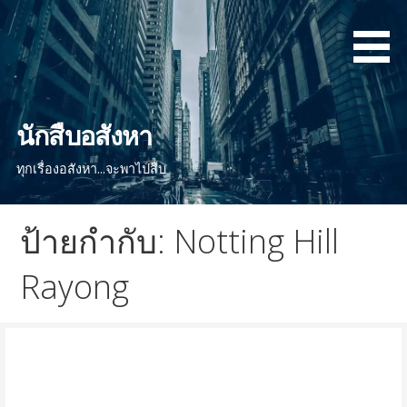
ข้
า
ม
ไ
ป
ยั
นักสืบอสังหา
ง
ทุกเรื่องอสังหา...จะพาไปสืบ
เ
นื้
อ
ป้ายกำกับ: Notting Hill
ห
า
Rayong