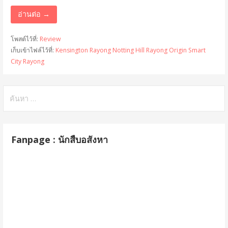
อ่านต่อ →
โพสต์ไว้ที่:
Review
เก็บเข้าไฟล์ไว้ที่:
Kensington Rayong
Notting Hill Rayong
Origin Smart
City Rayong
ค้
น
ห
า
Fanpage : นักสืบอสังหา
สำ
ห
รั
บ
: