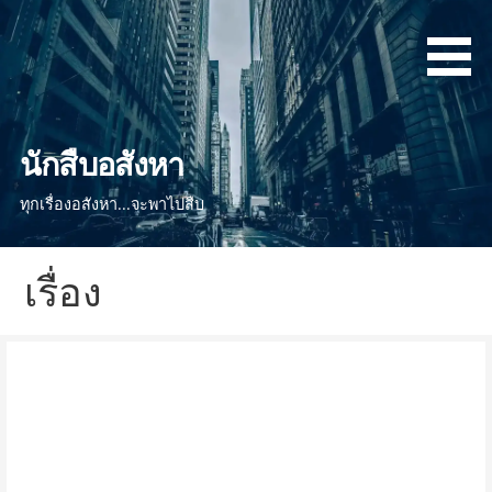
ข้าม
ไป
ยัง
เนื้อหา
นักสืบอสังหา
ทุกเรื่องอสังหา...จะพาไปสืบ
เรื่อง